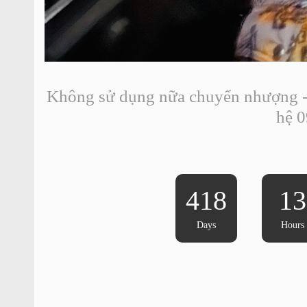
Không sử dụng nữa chuyển nhượng -
hệ 
418
13
Days
Hours